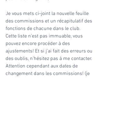
Je vous mets ci-joint la nouvelle feuille 
des commissions et un récapitulatif des 
fonctions de chacune dans le club.  
Cette liste n’est pas immuable, vous 
pouvez encore procéder à des 
ajustements! Et si j’ai fait des erreurs ou 
des oublis, n’hésitez pas à me contacter.
Attention cependant aux dates de 
changement dans les commissions! (je 
vous invite à bien lire la période 
annoncée; en général les changements 
se font à la fin d’un évènement, pas 
pendant la préparation de celui-ci. Par 
exemple : cette liste est active depuis 
l’AG, sauf pour les commissions Voyage 
ou Printemps… si questions, vous 
pouvez contacter les responsables des 