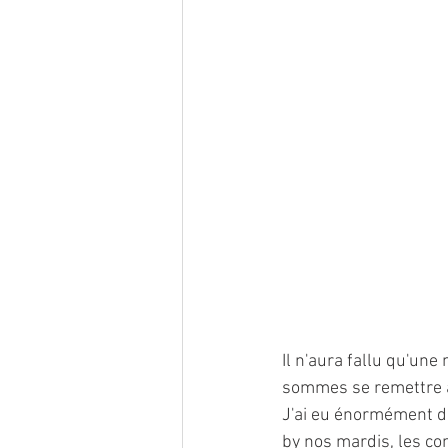
Il n'aura fallu qu'un
sommes se remettre à 
J'ai eu énormément de
by nos mardis, les co